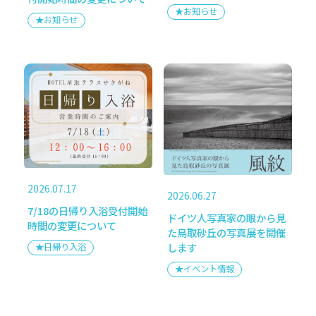
★お知らせ
HOTEL星取テラスせきがね
★お知らせ
〒682-0411
鳥取県倉吉市関金町関金宿1397-3
TEL 0858-45-1211
受付時間 8:00-21:00
2026.07.17
2026.06.27
7/18の日帰り入浴受付開始
ドイツ人写真家の眼から見
時間の変更について
た鳥取砂丘の写真展を開催
します
★日帰り入浴
★イベント情報