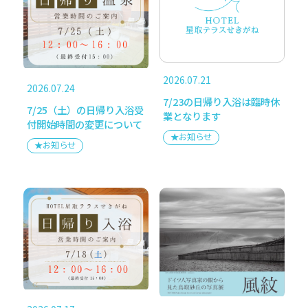
FOLLOW US
HOTEL星取テラスせきがね
2026.07.21
2026.07.24
〒682-0411
7/23の日帰り入浴は臨時休
7/25（土）の日帰り入浴受
鳥取県倉吉市関金町関金宿1397-3
業となります
付開始時間の変更について
TEL 0858-45-1211
★お知らせ
受付時間 8:00-21:00
★お知らせ