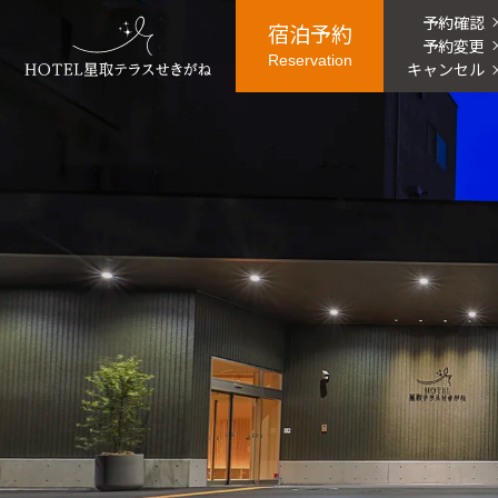
予約
確認
宿泊
予約
予約
変更
Reservation
キャン
セル