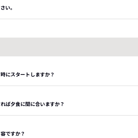
ださい。
泊り
施設情報
アクセス
【旧館34平米】UB付「１室」ワンちゃん泊★大きな和室【旧館
dog
About the hotel
Access
ル、ドライヤー、館内着、金庫等をご用意しております。
ンを備えています。
★和洋特別室【旧館73平米】バス付「各階１部屋ずつ」
ディア掲載
個人情報の取り扱いについて
FOLLOW US
ワンちゃんとお部屋の中でゆったりとお過ごしいただけます。
全９室でお迎え致します。
と記載のあるお部屋をご予約下さいませ。
泊いただけません。
何時にスタートしますか？
00/19：00～】の3部制です。
タートの希望時間をお伺いいたします。
ご希望に通りにならない場合もございますので、予めご了承下
すれば夕食に間に合いますか？
00】（ラストオーダー8：30までにレストランにお越し下さい）
お済ませください。
ェックイン時に、夕食時間と合わせてお伺いしております。
ださい。
内容ですか？