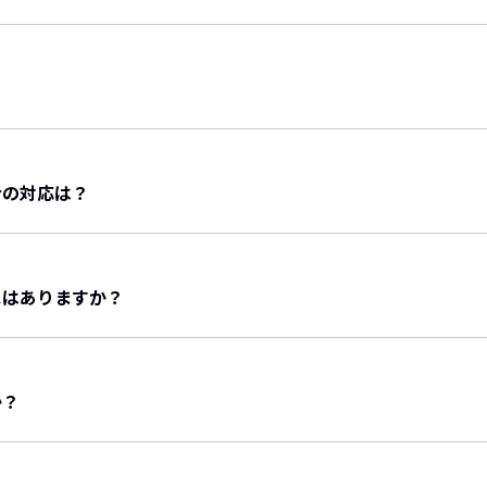
朝食は、ビュッフェですが、場合によっては、お一人ずつのお
議室をご利用いただけます。
ので、事前にご相談ください。
合の対応は？
かがいしますのでアレルギー食材がございましたらお教えくだ
がございますのでその際はご了承ください。同一厨房のため完
スはありますか？
ので予めご了承ください
っておりません。
か？
じて、お食事がつきます。