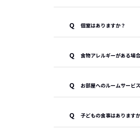
夕食は、会席料理となります。
ことがございます。
Q
個室はありますか？
12名様以内の場合、小会議室が
13名様～30名様の場合、大会
各1部屋ずつしかございません
Q
食物アレルギーがある場
ご予約時にお食事についておう
いたします。
当日ですとご対応できない場合
Q
お部屋へのルームサービ
きかねます。
苦手食材の対応は致しかねます
大変申し訳ございませんが、行
Q
子どもの食事はあります
大人の方が選ばれたプランに応
夕食：小学生 お子様会席