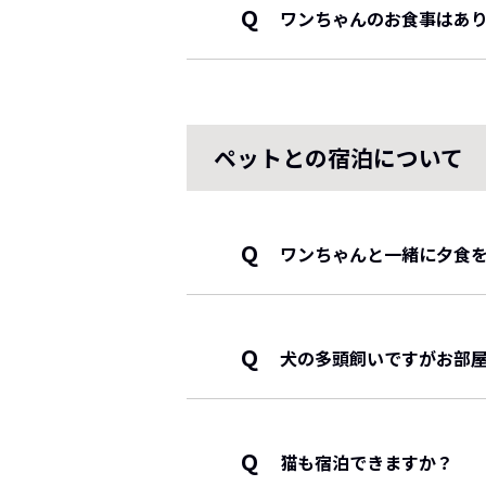
未就学児 お子様プレート
Q
ワンちゃんのお食事はあり
添い寝の幼児にはお食事はつき
朝食：ビュッフェ
現在、ワンちゃんのお食事はご
をお持ちください。
ペットとの宿泊について
Q
ワンちゃんと一緒に夕食
はい、ご夕食のみ「ワンち
別途有料で専用のプランと
プラン『ワンちゃんと一緒
Q
犬の多頭飼いですがお部
旧館1階の室内ドッグラン
ワンちゃんの頭数について、1
をご提供いたします。山陰
ただし、お部屋で快適にお過ご
Q
ご利用にあたっては、以下
猫も宿泊できますか？
おすすめしております。