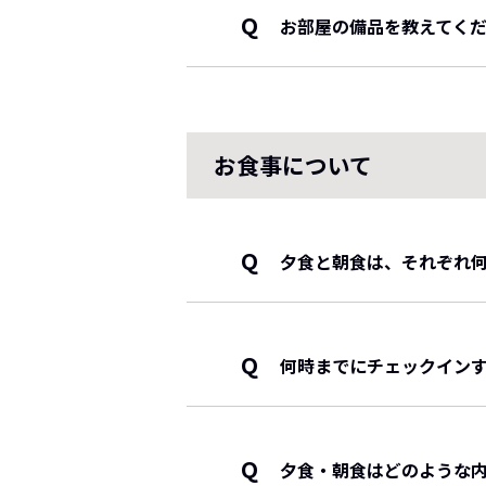
Q
お部屋の備品を教えてく
愛犬とお
旧館１階 ワンちゃん泊★洋室
Stay with 
屋」
すべてのお部屋に冷蔵庫、ケト
こちらは同じ階に室内ドッグラ
旧館４階と５階 ワンちゃん泊
お知らせ
メ
こちらは広々とした特別室で、
お食事について
ワンちゃんのために設計をした
お部屋名に「ワンちゃん泊～」
※ワンちゃん以外のペットは宿
Q
夕食と朝食は、それぞれ
★ご夕食★【17：30/18：
チェックイン時に、夕食ス
繁忙期や高稼働日は、必ず
Q
何時までにチェックイン
☀ご朝食☀【7：00～9：
18：30までにチェックインを
繁忙期や高稼働日には、チ
難しい場合は、事前にご相談く
Q
夕食・朝食はどのような