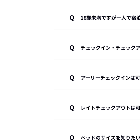
・大きな和室（ペット可）１F
・一般和室と電子レンジ付き和
年齢により料金が異なります。
・ツインルーム（ペット可）１
※大人は4名までを推奨して
13歳以上（中学生以上）のお
Q
18歳未満ですが一人で宿
・和洋特別室※内風呂付（ペッ
・大きな和室は、大人8名
12歳以下は年齢に応じて、子
・和洋特別室※内風呂付※電子
・ツインルームは、大人2名（
・10〜12歳 70％ （食事・寝
未成年者（18歳未満）のみで
・6〜9歳 50％ （食事・寝具有
・3〜5歳 30％ （食事・寝具有
Q
チェックイン・チェック
・0〜2歳 10％ （食事なし・
チェックイン：15:00～19:
チェックアウト：～10:00 と
Q
アーリーチェックインは
事前にご相談ください。
Q
レイトチェックアウトは
事前にご相談ください。
Q
ベッドのサイズを知りた