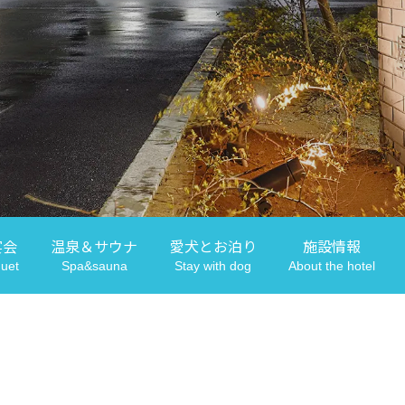
宴会
温泉＆
サウナ
愛犬と
お泊り
施設
情報
uet
Spa&sauna
Stay with dog
About the hotel