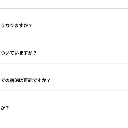
のタイプです。
幅120㎝×長さ200㎝）
1台（幅102㎝×長さ185㎝）
どうなりますか？
8㎝×長さ201㎝）
を清掃いたします。
りです。
りすることはございません。
ダブルベッド2台（幅120㎝×長さ200㎝）
はついていますか？
幅110㎝×長さ195㎝）
しております。
ンダー
から予約
お部屋から予約
伴での宿泊は可能ですか？
宿泊は大歓迎でございます。
館洋室30㎡】ドッグラン付「４部屋」
ら出して室内でお過ごしいただけます。
プト
お部屋
お料理
すか？
部屋で、ワンちゃんの足に優しい床材を採用、各種アメニティ
t
Rooms
Cuisine
グランを備えております。またプライベートドッグランから共