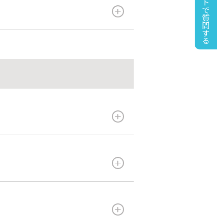
チャットで質問する
よくある質問
写真を見る
48平米】トイレ付「2部
Q&A
PhotoGallery
HOTEL星取テラスせきがね
〒682-0411
鳥取県倉吉市関金町関金宿1397-3
TEL 0858-45-1211
受付時間 8:00-21:00
さいませ。