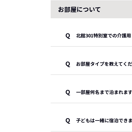
お部屋について
Q
北館301特別室での介護
HOTEL星取テラスせき
おります。
Q
お部屋タイプを教えてく
一般料金：5,500円（税込
倉吉市民割引：4,400円（
北館には全13室、お部屋タイ
・特別室(温泉付き)：1部屋
地元・倉吉市の皆様にも安
・UDルームUB付き(ユニット
Q
にてお申し付けください。
一部屋何名まで泊まれま
・UDルーム(バスなし)：6部屋
・ワンちゃん泊ルーム(バスなし
北館（新館）につきましては、
・特別室は、大人5名(＋幼児添
南館には全17室、お部屋タイ
・その他のお部屋は、大人3名(
Q
子どもは一緒に宿泊でき
・ベッド付一般和室：６部屋
南館（旧館）につきましては、
・ベッド付一般和室※電子レン
・和洋特別室は、大人6名（＋
可能でございます。