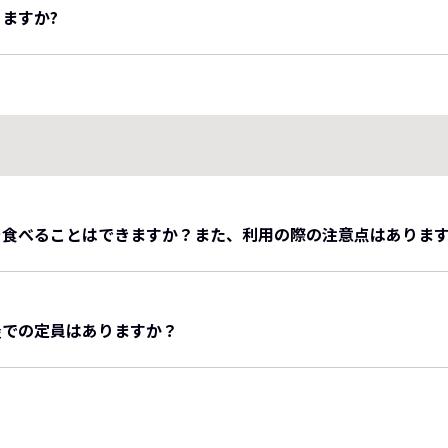
ますか?
ません
用意しておりません。売店でペットフードの販売はございます
を食べることはできますか？また、利用の際の注意点はありま
ゃん同伴専用スペース」にて、ご一緒にお楽しみいただけます
なりますので、こちらからご予約をください。
にお食事！1泊2食付【花籠料理】料理長厳選の食材を使った
屋での定員はありますか？
に隣接した専用スペースで、料理人・岩本兄弟が腕を振るうプ
部屋あたりの明確な頭数制限は設けておりません。
の旬の味覚を愛犬と共にご堪能ください。
しいただける目安として、小型犬は3匹程度、中型犬は2〜3頭
の点をご確認ください。