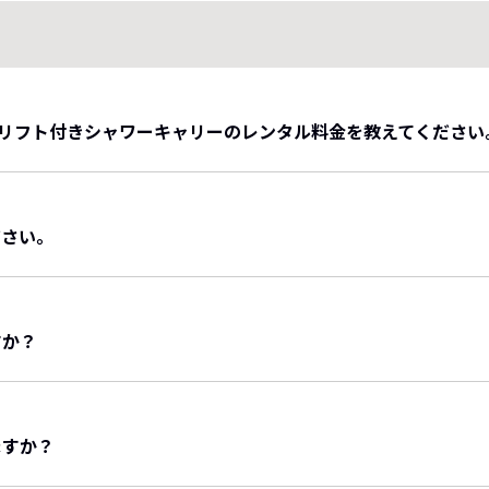
用リフト付きシャワーキャリーのレンタル料金を教えてください
がね 北館301特別室では、以下の料金にてリフト付きシャワー
ださい。
）
税込）
プは4タイプございます。
心してご利用いただけるよう、市民割引を適用しております。
バスあり、温泉ではありません)：2部屋
すか？
)：4部屋
以下の通りです。
い寝1名)
プは6タイプございます。
＋幼児添い寝1名)でございます。
ますか？
以下の通りです。
ジ付：６部屋
添い寝2名）