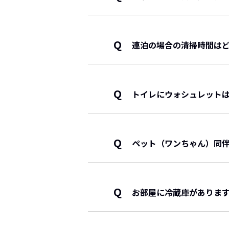
北館につきましては、全室下記
・通常ベッド：セミダブル 2台（
・ソファーベッド(特別室以外)：
Q
連泊の場合の清掃時間は
・エキストラベッド：3台（幅8
・和布団(特別室)：3組
毎日10時～15時の間にお部屋
南館につきましては、以下の通
清掃不要の場合はお部屋にお入
・4F、5Fの和室、和洋室：セミ
Q
トイレにウォシュレット
・1F洋室：シングルベッド2台（
全客室、および共用部分に完備
空室カレ
Q
ペット（ワンちゃん）同
ペット（ワンちゃん）連れでの
北館 ワンちゃん泊ルーム【北
わんちゃんと一緒に、ケージか
Q
コンセ
お部屋に冷蔵庫がありま
またペット専用に設計されたお
Consep
さらに直結のプライベートドッ
全室に冷蔵庫がございます。
おります。