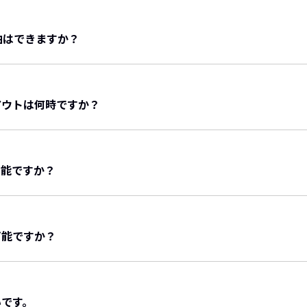
：２部屋
室は、大人5名（＋添い寝1名）
F：１部屋
おります。
子様は大人と同額。
泊はできますか？
ト可）４F：１部屋
供料金が適用されます。
レンジ付（ペット可）：１部屋
＋添い寝2名）
具有）
ご宿泊される場合は、保護者の方の同意書が必要です。
）
）
アウトは何時ですか？
添い寝）
00ですが、19時以降になる場合はご相談ください。
なっております。
可能ですか？
可能ですか？
いです。