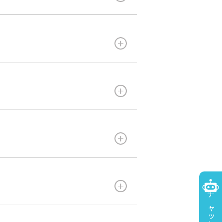
プランから予約
ご宴会
温泉・サウナ
もご用意しております。
Banquet
Spa&sauna
同ドッグランへ直接繋がって